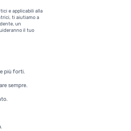
ici e applicabili alla
rici, ti aiutiamo a
udente, un
uideranno il tuo
 più forti.
are sempre.
ato.
.