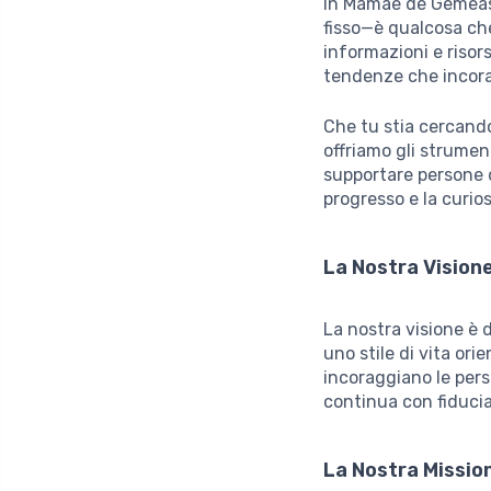
In Mamae de Gemeas, 
fisso—è qualcosa che 
informazioni e risor
tendenze che incorag
Che tu stia cercando 
offriamo gli strument
supportare persone 
progresso e la curio
La Nostra Vision
La nostra visione è 
uno stile di vita ori
incoraggiano le pers
continua con fiducia
La Nostra Missio