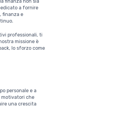
la finanza non sia
dedicato a fornire
, finanza e
tinuo.
vi professionali, ti
 nostra missione è
back, lo sforzo come
ppo personale e a
e motivatori che
uire una crescita