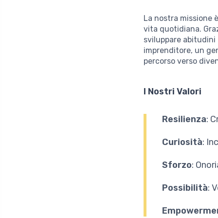
La nostra missione è r
vita quotidiana. Graz
sviluppare abitudini
imprenditore, un gen
percorso verso diven
I Nostri Valori
Resilienza
: C
Curiosità
: I
Sforzo
: Onor
Possibilità
: 
Empowerme