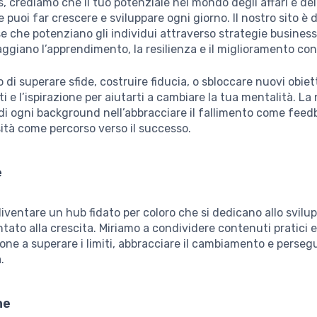
crediamo che il tuo potenziale nel mondo degli affari e del
puoi far crescere e sviluppare ogni giorno. Il nostro sito è 
se che potenziano gli individui attraverso strategie business
giano l’apprendimento, la resilienza e il miglioramento con
di superare sfide, costruire fiducia, o sbloccare nuovi obietti
i e l’ispirazione per aiutarti a cambiare la tua mentalità. La
di ogni background nell’abbracciare il fallimento come feed
sità come percorso verso il successo.
e
diventare un hub fidato per coloro che si dedicano allo svilu
entato alla crescita. Miriamo a condividere contenuti pratici 
one a superare i limiti, abbracciare il cambiamento e perseg
.
ne